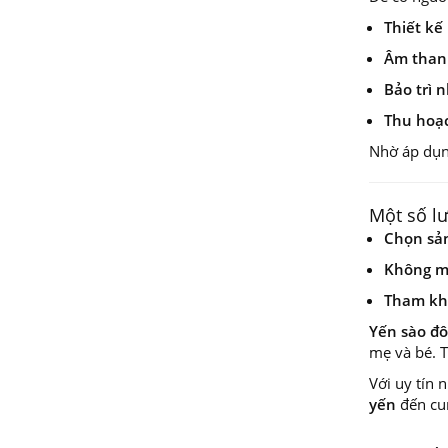
Thiết kế
Âm than
Bảo trì 
Thu hoạ
Nhờ áp dụn
Một số l
Chọn sả
Không mu
Tham kh
Yến sào đô
mẹ và bé. 
Với uy tín
yến
đến cu