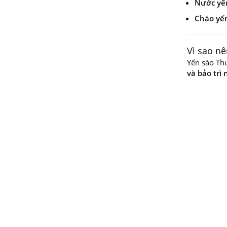
Nước yến
Cháo yến
Vì sao n
Yến sào Th
và bảo trì