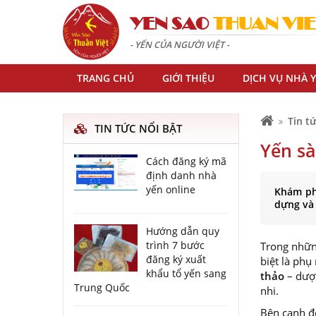
YEN SAO
THUAN VIE
- YẾN CỦA NGƯỜI VIỆT -
TRANG CHỦ
GIỚI THIỆU
DỊCH VỤ NHÀ 
Tin t
TIN TỨC NỔI BẬT
Yến sà
Cách đăng ký mã
định danh nhà
yến online
Khám phá
dựng và 
Hướng dẫn quy
trình 7 bước
Trong nhữn
đăng ký xuất
biệt là phụ
khẩu tổ yến sang
thảo
– dược
Trung Quốc
nhi.
Bên cạnh đ