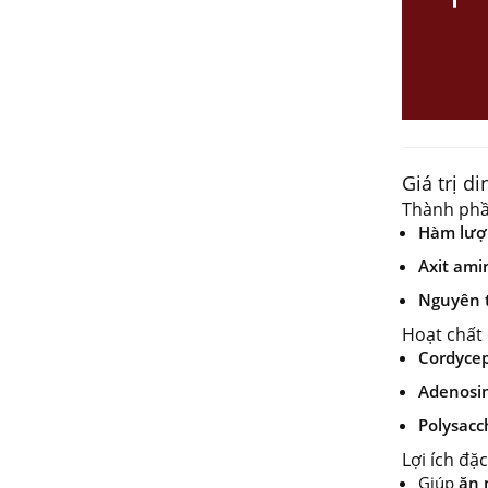
Giá trị d
Thành phầ
Hàm lượ
Axit ami
Nguyên t
Hoạt chất
Cordyce
Adenosi
Polysacc
Lợi ích đặ
Giúp
ăn 