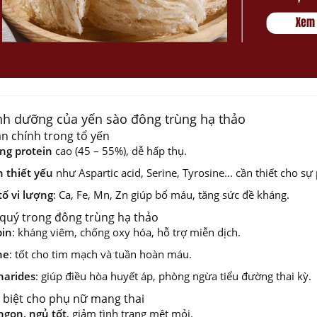
inh dưỡng của yến sào đông trùng hạ thảo
n chính trong tổ yến
ng protein
cao (45 – 55%), dễ hấp thụ.
n thiết yếu
như Aspartic acid, Serine, Tyrosine... cần thiết cho sự
ố vi lượng
: Ca, Fe, Mn, Zn giúp bổ máu, tăng sức đề kháng.
 quý trong đông trùng hạ thảo
pin
: kháng viêm, chống oxy hóa, hỗ trợ miễn dịch.
ne
: tốt cho tim mạch và tuần hoàn máu.
harides
: giúp điều hòa huyết áp, phòng ngừa tiểu đường thai kỳ.
c biệt cho phụ nữ mang thai
ngon, ngủ tốt
, giảm tình trạng mệt mỏi.