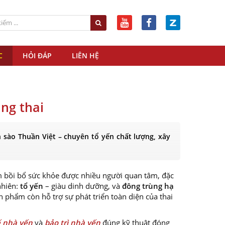
C
HỎI ĐÁP
LIÊN HỆ
ng thai
 sào Thuần Việt – chuyên tổ yến chất lượng, xây
 bồi bổ sức khỏe được nhiều người quan tâm, đặc
nhiên:
tổ yến
– giàu dinh dưỡng, và
đông trùng hạ
 phẩm còn hỗ trợ sự phát triển toàn diện của thai
ế nhà yến
và
bảo trì nhà yến
đúng kỹ thuật đóng