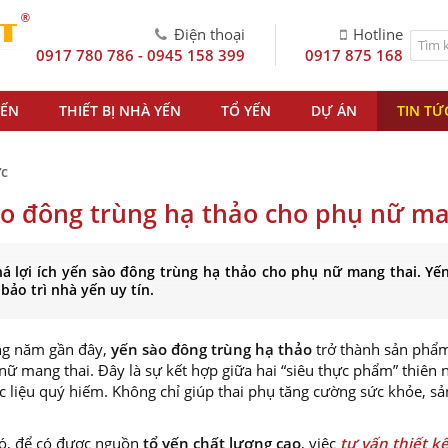
®
T
Điện thoại
Hotline
0917 780 786 - 0945 158 399
0917 875 168
YẾN
THIẾT BỊ NHÀ YẾN
TỔ YẾN
DỰ ÁN
TIN TỨ
ức
o đông trùng hạ thảo cho phụ nữ ma
 lợi ích yến sào đông trùng hạ thảo cho phụ nữ mang thai. Yến
bảo trì nhà yến uy tín.
g năm gần đây,
yến sào đông trùng hạ thảo
trở thành sản phẩm
 nữ mang thai. Đây là sự kết hợp giữa hai “siêu thực phẩm” thiên 
 liệu quý hiếm. Không chỉ giúp thai phụ tăng cường sức khỏe, sản
ó, để có được nguồn
tổ yến chất lượng cao
, việc
tư vấn thiết k