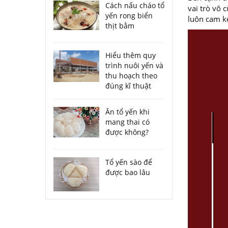
Cách nấu cháo tổ
vai trò vô 
yến rong biển
luôn cam kế
thịt bằm
Hiểu thêm quy
trình nuôi yến và
thu hoạch theo
đúng kĩ thuật
Ăn tổ yến khi
mang thai có
được không?
Tổ yến sào để
được bao lâu