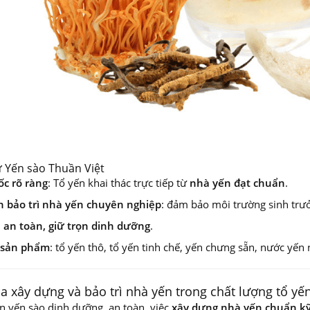
ừ Yến sào Thuần Việt
c rõ ràng
: Tổ yến khai thác trực tiếp từ
nhà yến đạt chuẩn
.
h bảo trì nhà yến chuyên nghiệp
: đảm bảo môi trường sinh trư
 an toàn, giữ trọn dinh dưỡng
.
 sản phẩm
: tổ yến thô, tổ yến tinh chế, yến chưng sẵn, nước yế
ủa xây dựng và bảo trì nhà yến trong chất lượng tổ yế
n yến sào dinh dưỡng, an toàn, việc
xây dựng nhà yến chuẩn kỹ