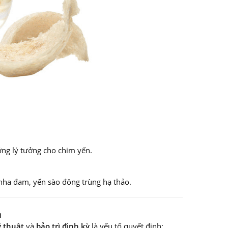
ởng lý tưởng cho chim yến.
n nha đam, yến sào đông trùng hạ thảo.
n
 thuật
và
bảo trì định kỳ
là yếu tố quyết định: