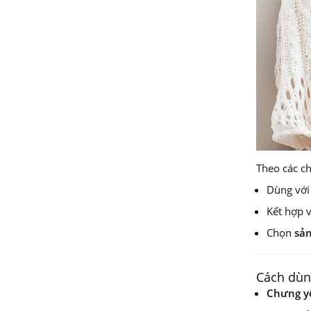
Theo các c
Dùng vớ
Kết hợp v
Chọn
sản
Cách dùn
Chưng yế