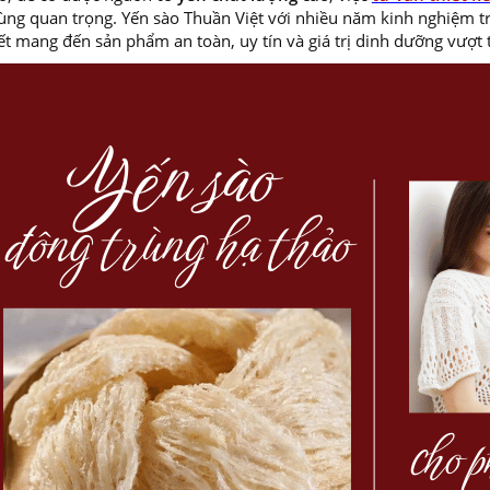
cùng quan trọng. Yến sào Thuần Việt với nhiều năm kinh nghiệm t
t mang đến sản phẩm an toàn, uy tín và giá trị dinh dưỡng vượt t