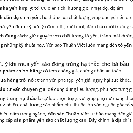
 nhà yến hợp lý
: tối ưu diện tích, hướng gió, nhiệt độ, độ ẩm.
h dẫn dụ chim yến
: hệ thống loa chất lượng giúp đàn yến ổn địn
nhà yến định kỳ
: xử lý nấm mốc, mối mọt, đảm bảo môi trường s
ch đúng cách
: giữ nguyên vẹn chất lượng tổ yến, tránh mất dưỡn
g những kỹ thuật này, Yến sào Thuần Việt luôn mang đến
tổ yến
ưu ý khi mua yến sào đông trùng hạ thảo cho bà bầu
n phẩm chính hãng
: có tem chống giả, chứng nhận an toàn.
a hàng trôi nổi
: tránh yến pha tạp, yến giả, nguy hại sức khỏe.
ảo tư vấn chuyên gia
: để dùng đúng liều lượng, phù hợp từng gi
ng trùng hạ thảo
là sự lựa chọn tuyệt vời giúp phụ nữ mang tha
Tuy nhiên, chất lượng sản phẩm phụ thuộc lớn vào nguồn gốc
tổ 
 nhiều năm trong ngành,
Yến sào Thuần Việt
tự hào mang đến giải
ng cấp
sản phẩm yến sào chất lượng cao
. Đây chính là địa chỉ 