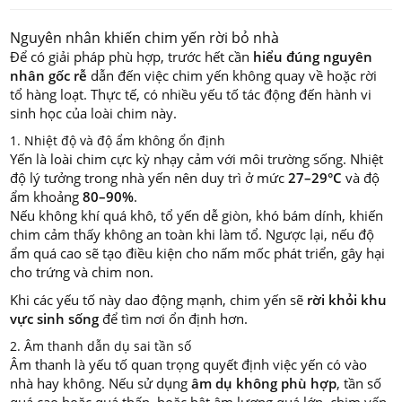
Nguyên nhân khiến chim yến rời bỏ nhà
Để có giải pháp phù hợp, trước hết cần
hiểu đúng nguyên
nhân gốc rễ
dẫn đến việc chim yến không quay về hoặc rời
tổ hàng loạt. Thực tế, có nhiều yếu tố tác động đến hành vi
sinh học của loài chim này.
1. Nhiệt độ và độ ẩm không ổn định
Yến là loài chim cực kỳ nhạy cảm với môi trường sống. Nhiệt
độ lý tưởng trong nhà yến nên duy trì ở mức
27–29°C
và độ
ẩm khoảng
80–90%
.
Nếu không khí quá khô, tổ yến dễ giòn, khó bám dính, khiến
chim cảm thấy không an toàn khi làm tổ. Ngược lại, nếu độ
ẩm quá cao sẽ tạo điều kiện cho nấm mốc phát triển, gây hại
cho trứng và chim non.
Khi các yếu tố này dao động mạnh, chim yến sẽ
rời khỏi khu
vực sinh sống
để tìm nơi ổn định hơn.
2. Âm thanh dẫn dụ sai tần số
Âm thanh là yếu tố quan trọng quyết định việc yến có vào
nhà hay không. Nếu sử dụng
âm dụ không phù hợp
, tần số