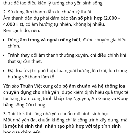
thực để tạo điều kiện lý tưởng cho yến sinh sống.
2. Sử dụng âm thanh dẫn dụ chuẩn kỹ thuật
Âm thanh dẫn dụ phải đảm bảo
tần số phù hợp (2.000 –
4.000 Hz)
, có âm hưởng tự nhiên, không bị nhiễu.
Bên cạnh đó, nên:
Dùng
âm trong và ngoài riêng biệt
, được chuyên gia hiệu
chỉnh.
Tránh thay đổi âm thanh thường xuyên, chỉ điều chỉnh khi
thật sự cần thiết.
Đặt loa ở vị trí phù hợp: loa ngoài hướng lên trời, loa trong
hướng về thanh làm tổ.
Yến sào Thuần Việt cung cấp
bộ âm chuẩn và hệ thống loa
chuyên dụng cho nhà yến
, được kiểm định hiệu quả thực tế
tại hàng trăm công trình khắp Tây Nguyên, An Giang và Đồng
bằng sông Cửu Long.
3. Thiết kế, thi công nhà yến chuẩn mô hình sinh học
Một nhà yến đạt chuẩn không chỉ là công trình xây dựng, mà
là
một hệ sinh thái nhân tạo phù hợp với tập tính sinh
học của chim yến
.