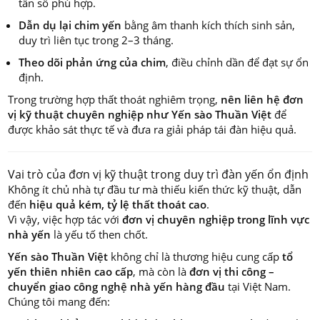
tần số phù hợp.
Dẫn dụ lại chim yến
bằng âm thanh kích thích sinh sản,
duy trì liên tục trong 2–3 tháng.
Theo dõi phản ứng của chim
, điều chỉnh dần để đạt sự ổn
định.
Trong trường hợp thất thoát nghiêm trọng,
nên liên hệ đơn
vị kỹ thuật chuyên nghiệp như Yến sào Thuần Việt
để
được khảo sát thực tế và đưa ra giải pháp tái đàn hiệu quả.
Vai trò của đơn vị kỹ thuật trong duy trì đàn yến ổn định
Không ít chủ nhà tự đầu tư mà thiếu kiến thức kỹ thuật, dẫn
đến
hiệu quả kém, tỷ lệ thất thoát cao
.
Vì vậy, việc hợp tác với
đơn vị chuyên nghiệp trong lĩnh vực
nhà yến
là yếu tố then chốt.
Yến sào Thuần Việt
không chỉ là thương hiệu cung cấp
tổ
yến thiên nhiên cao cấp
, mà còn là
đơn vị thi công –
chuyển giao công nghệ nhà yến hàng đầu
tại Việt Nam.
Chúng tôi mang đến: