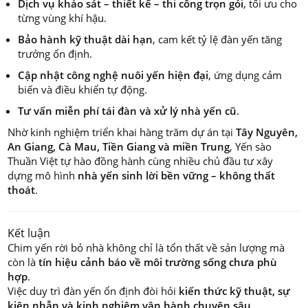
Dịch vụ khảo sát – thiết kế – thi công trọn gói
, tối ưu cho
từng vùng khí hậu.
Bảo hành kỹ thuật dài hạn
, cam kết tỷ lệ đàn yến tăng
trưởng ổn định.
Cập nhật công nghệ nuôi yến hiện đại
, ứng dụng cảm
biến và điều khiển tự động.
Tư vấn miễn phí tái đàn và xử lý nhà yến cũ
.
Nhờ kinh nghiệm triển khai hàng trăm dự án tại
Tây Nguyên,
An Giang, Cà Mau, Tiền Giang và miền Trung
, Yến sào
Thuần Việt tự hào đồng hành cùng nhiều chủ đầu tư xây
dựng mô hình
nhà yến sinh lời bền vững – không thất
thoát
.
Kết luận
Chim yến rời bỏ nhà không chỉ là tổn thất về sản lượng mà
còn là
tín hiệu cảnh báo về môi trường sống chưa phù
hợp
.
Việc duy trì đàn yến ổn định đòi hỏi
kiến thức kỹ thuật, sự
kiên nhẫn và kinh nghiệm vận hành chuyên sâu
.