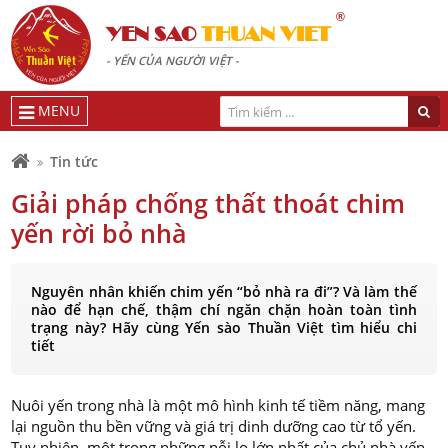
®
YEN SAO
THUAN VIET
- YẾN CỦA NGƯỜI VIỆT -
MENU
Tin tức
Giải pháp chống thất thoát chim
yến rời bỏ nhà
Nguyên nhân khiến chim yến “bỏ nhà ra đi”? Và làm thế
nào để hạn chế, thậm chí ngăn chặn hoàn toàn tình
trạng này? Hãy cùng Yến sào Thuần Việt tìm hiểu chi
tiết
Nuôi yến trong nhà là một mô hình kinh tế tiềm năng, mang
lại nguồn thu bền vững và giá trị dinh dưỡng cao từ tổ yến.
Tuy nhiên, một trong những nỗi lo lớn nhất của chủ nhà yến