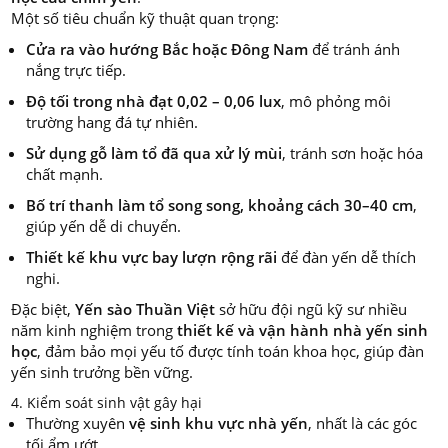
Một số tiêu chuẩn kỹ thuật quan trọng:
Cửa ra vào hướng Bắc hoặc Đông Nam
để tránh ánh
nắng trực tiếp.
Độ tối trong nhà đạt 0,02 – 0,06 lux
, mô phỏng môi
trường hang đá tự nhiên.
Sử dụng gỗ làm tổ đã qua xử lý mùi
, tránh sơn hoặc hóa
chất mạnh.
Bố trí thanh làm tổ song song, khoảng cách 30–40 cm
,
giúp yến dễ di chuyển.
Thiết kế khu vực bay lượn rộng rãi
để đàn yến dễ thích
nghi.
Đặc biệt,
Yến sào Thuần Việt
sở hữu đội ngũ kỹ sư nhiều
năm kinh nghiệm trong
thiết kế và vận hành nhà yến sinh
học
, đảm bảo mọi yếu tố được tính toán khoa học, giúp đàn
yến sinh trưởng bền vững.
4. Kiểm soát sinh vật gây hại
Thường xuyên
vệ sinh khu vực nhà yến
, nhất là các góc
tối ẩm ướt.