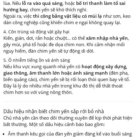
lùa. Nếu
lỗ ra vào quá sáng
, hoặc
bố trí thanh làm tổ sai
hướng bay
, chim yến sẽ khó thích nghi.
Ngoài ra, việc
thi công bằng vật liệu có mùi lạ
như sơn, keo
dán công nghiệp cũng khiến chim e ngại không quay lại.
4. Côn trùng và động vật gây hại
Kiến, gián, dơi, rắn hoặc chuột… có thể
xâm nhập nhà yến
,
gây mùi, phá tổ hoặc đe dọa chim non. Khi cảm nhận mối
nguy hiểm, đàn chim yến sẽ tự động di dời.
5. Ô nhiễm tiếng ồn và ánh sáng
Nếu khu vực xung quanh nhà yến có
hoạt động xây dựng,
giao thông, âm thanh lớn hoặc ánh sáng mạnh
(đèn pha,
biển quảng cáo), chim yến sẽ bị rối loạn thói quen bay về tổ.
Đây là lý do nhiều nhà yến trong khu đô thị dễ thất thoát
chim hơn so với vùng nông thôn.
Dấu hiệu nhận biết chim yến sắp rời bỏ nhà
Chủ nhà yến cần theo dõi thường xuyên để kịp thời phát hiện
bất thường. Một số dấu hiệu cảnh báo bao gồm:
Âm thanh kêu gọi của đàn yến giảm đáng kể vào buổi sáng