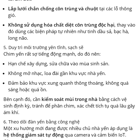
Lắp lưới chắn chống côn trùng và chuột
tại các lỗ thông
gió.
Không sử dụng hóa chất diệt côn trùng độc hại
, thay vào
đó dùng các biện pháp tự nhiên như tinh dầu sả, bạc hà,
long não.
5. Duy trì môi trường yên tĩnh, sạch sẽ
Chim yến rất sợ tiếng động mạnh, do đó nên:
Hạn chế xây dựng, sửa chữa vào mùa sinh sản.
Không mở nhạc, loa đài gần khu vực nhà yến.
Đảm bảo khu vực xung quanh thông thoáng, không quá
sáng hoặc quá ồn.
Bên cạnh đó, cần
kiểm soát mùi trong nhà
bằng cách vệ
sinh định kỳ, tránh để phân chim, xác chết tích tụ quá lâu gây
ám khí.
6. Theo dõi đàn yến bằng công nghệ
Một xu hướng mới đang được nhiều chủ nhà yến áp dụng là
hệ thống giám sát tự động
qua camera và cảm biến IoT.