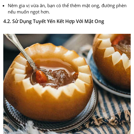
Nêm gia vị vừa ăn, bạn có thể thêm mật ong, đường phèn
nếu muốn ngọt hơn.
4.2. Sử Dụng Tuyết Yến Kết Hợp Với Mật Ong