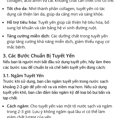
collagen, acid amin và các khoáng chất cần thiết cho cơ thể.
Tốt cho da
: Nhờ thành phần collagen, tuyết yến có tác
dụng cải thiện làn da, giúp da căng mịn và sáng khỏe.
Hỗ trợ tiêu hóa
: Tuyết yến giúp cải thiện hệ tiêu hóa, bổ
sung lợi khuẩn và cân bằng hệ vi sinh đường ruột.
Tăng cường miễn dịch
: Các dưỡng chất trong tuyết yến
giúp tăng cường khả năng miễn dịch, giảm thiểu nguy cơ
mắc bệnh.
3. Các Bước Chuẩn Bị Tuyết Yến
Nếu bạn là người mới bắt đầu sử dụng tuyết yến, hãy làm theo
các bước sau để chuẩn bị và chế biến tuyết yến đúng cách:
3.1. Ngâm Tuyết Yến
Trước khi sử dụng, bạn cần ngâm tuyết yến trong nước sạch
khoảng 2-3 giờ để yến nở ra và mềm mại hơn. Nếu sử dụng
tuyết yến khô, bạn cần đảm bảo ngâm kỹ để loại bỏ bụi bẩn và
tạp chất.
Cách ngâm
: Cho tuyết yến vào một tô nước sạch và ngâm
trong 2-3 giờ. Lưu ý không ngâm quá lâu vì có thể làm
giảm chất lượng của yến.