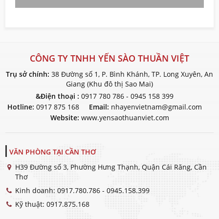
CÔNG TY TNHH YẾN SÀO THUẦN VIỆT
Trụ sở chính:
38 Đường số 1, P. Bình Khánh, TP. Long Xuyên, An
Giang (Khu đô thị Sao Mai)
&Điện thoại :
0917 780 786 - 0945 158 399
Hotline:
0917 875 168
Email:
nhayenvietnam@gmail.com
Website:
www.yensaothuanviet.com
VĂN PHÒNG TẠI CẦN THƠ
H39 Đường số 3, Phường Hưng Thạnh, Quận Cái Răng, Cần
Thơ
Kinh doanh:
0917.780.786 - 0945.158.399
Kỹ thuật:
0917.875.168