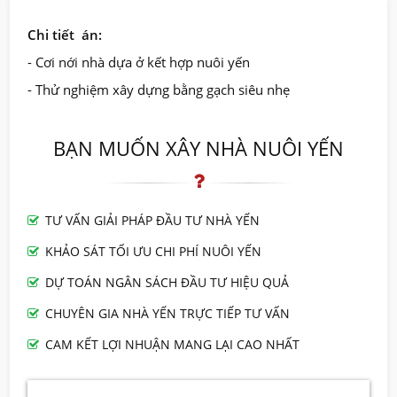
Chi tiết án:
- Cơi nới nhà dựa ở kết hợp nuôi yến
- Thử nghiệm xây dựng bằng gạch siêu nhẹ
BẠN MUỐN XÂY NHÀ NUÔI YẾN
TƯ VẤN GIẢI PHÁP ĐẦU TƯ NHÀ YẾN
KHẢO SÁT TỐI ƯU CHI PHÍ NUÔI YẾN
DỰ TOÁN NGÂN SÁCH ĐẦU TƯ HIỆU QUẢ
CHUYÊN GIA NHÀ YẾN TRỰC TIẾP TƯ VẤN
CAM KẾT LỢI NHUẬN MANG LẠI CAO NHẤT