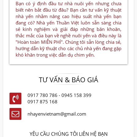
Bạn có ý định đầu tư nhà nuôi yến nhưng chưa
biết nên bắt đầu từ đâu? Bạn cần tư vấn kỹ thuật
nhà yến nhằm nâng cao hiệu suất nhà yến bạn
đang có? Nhà yến Thuần Việt luôn sẵn sàng chia
sẻ kinh nghiệm và giải đáp những băn khoăn,
thắc mắc của bạn về nghề nuôi yến và điều này là
"Hoàn toàn MIỄN PHÍ". Chúng tôi sẵn lòng chia sẻ,
hướng dẫn kỹ thuật cho các chủ nhà yến đang gặp
khó khăn trong việc dẫn dụ chim yến.
TƯ VẤN & BÁO GIÁ
0917 780 786 - 0945 158 399
0917 875 168
nhayenvietnam@gmail.com
YÊU CẦU CHÚNG TÔI LIÊN HỆ BẠN